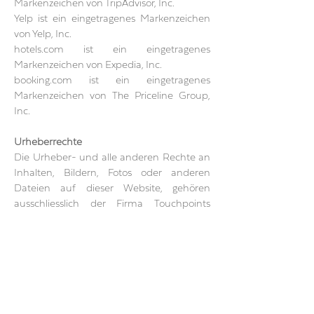
Markenzeichen von TripAdvisor, Inc.
Yelp ist ein eingetragenes Markenzeichen
von Yelp, Inc.
hotels.com ist ein eingetragenes
Markenzeichen von Expedia, Inc.
booking.com ist ein eingetragenes
Markenzeichen von The Priceline Group,
Inc.
Urheberrechte
Die Urheber- und alle anderen Rechte an
Inhalten, Bildern, Fotos oder anderen
Dateien auf dieser Website, gehören
ausschliesslich der Firma Touchpoints
GmbH oder den speziell genannten
Rechteinhabern. Für die Reproduktion
jeglicher Elemente ist die schriftliche
Zustimmung des Urheberrechtsträgers im
Voraus einzuholen.
FAQ