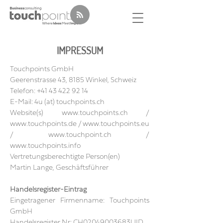
IMPRESSUM
Touchpoints GmbH
Geerenstrasse 43, 8185 Winkel, Schweiz
Telefon:
+41 43 422 92 14
E-Mail: 4u (at) touchpoints.ch
Website(s)
www.touchpoints.ch
/
www.touchpoints.de
/
www.touchpoints.eu
/
www.touchpoint.ch
/
www.touchpoints.info
Vertretungsberechtigte Person(en)
Martin Lange, Geschäftsführer
Handelsregister-Eintrag
Eingetragener Firmenname: Touchpoints
GmbH
Handelsregister Nr: CH02049003683UID